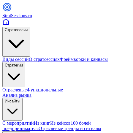
StratSessions.ru
Стратсессии
Виды сессий
О стратсессиях
Фреймворки и канвасы
Стратегии
Отраслевые
Функциональные
Анализ рынка
Инсайты
С мероприятий
Из книг
Из кейсов
100 болей
предпринимателя
Отраслевые тренды и сигналы