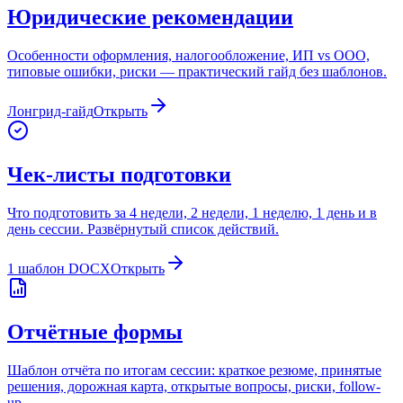
Юридические рекомендации
Особенности оформления, налогообложение, ИП vs ООО,
типовые ошибки, риски — практический гайд без шаблонов.
Лонгрид-гайд
Открыть
Чек-листы подготовки
Что подготовить за 4 недели, 2 недели, 1 неделю, 1 день и в
день сессии. Развёрнутый список действий.
1 шаблон DOCX
Открыть
Отчётные формы
Шаблон отчёта по итогам сессии: краткое резюме, принятые
решения, дорожная карта, открытые вопросы, риски, follow-
up.