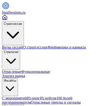
StratSessions.ru
Стратсессии
Виды сессий
О стратсессиях
Фреймворки и канвасы
Стратегии
Отраслевые
Функциональные
Анализ рынка
Инсайты
С мероприятий
Из книг
Из кейсов
100 болей
предпринимателя
Отраслевые тренды и сигналы