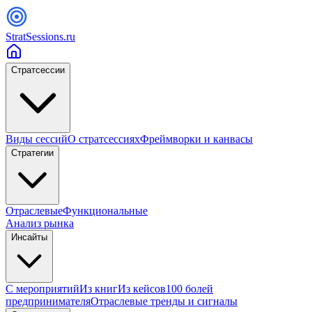
StratSessions.ru
Стратсессии
Виды сессий
О стратсессиях
Фреймворки и канвасы
Стратегии
Отраслевые
Функциональные
Анализ рынка
Инсайты
С мероприятий
Из книг
Из кейсов
100 болей
предпринимателя
Отраслевые тренды и сигналы