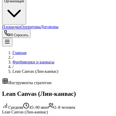
Организация
Площадки
Операторы
Договоры
Я Спросить
Главная
/
Фреймворки и канвасы
/
Lean Canvas (Лин-канвас)
Инструменты стратегии
Lean Canvas (Лин-канвас)
Средняя
45–90 мин
2–8 человек
Lean Canvas (Лин-канвас)