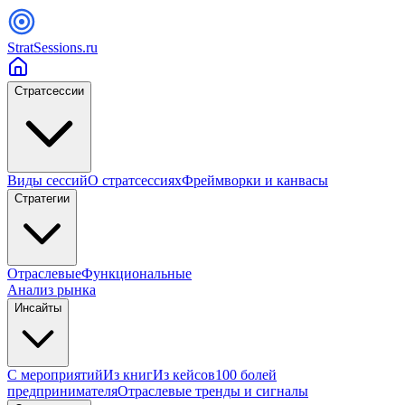
StratSessions.ru
Стратсессии
Виды сессий
О стратсессиях
Фреймворки и канвасы
Стратегии
Отраслевые
Функциональные
Анализ рынка
Инсайты
С мероприятий
Из книг
Из кейсов
100 болей
предпринимателя
Отраслевые тренды и сигналы