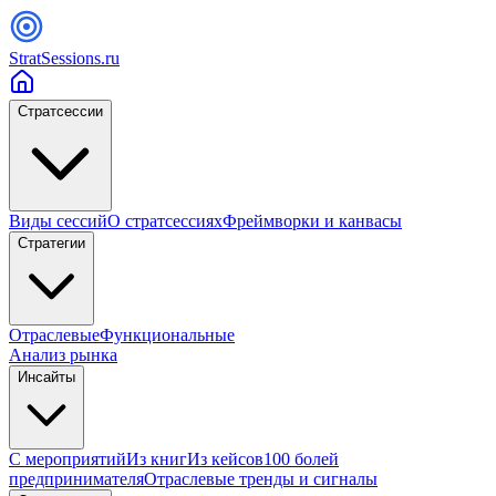
StratSessions.ru
Стратсессии
Виды сессий
О стратсессиях
Фреймворки и канвасы
Стратегии
Отраслевые
Функциональные
Анализ рынка
Инсайты
С мероприятий
Из книг
Из кейсов
100 болей
предпринимателя
Отраслевые тренды и сигналы