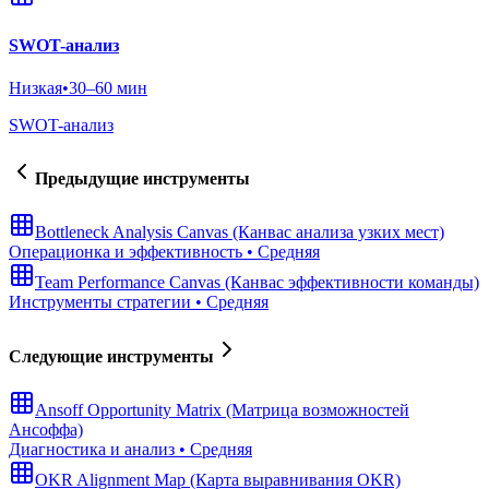
SWOT-анализ
Низкая
•
30–60 мин
SWOT-анализ
Предыдущие инструменты
Bottleneck Analysis Canvas (Канвас анализа узких мест)
Операционка и эффективность
•
Средняя
Team Performance Canvas (Канвас эффективности команды)
Инструменты стратегии
•
Средняя
Следующие инструменты
Ansoff Opportunity Matrix (Матрица возможностей
Ансоффа)
Диагностика и анализ
•
Средняя
OKR Alignment Map (Карта выравнивания OKR)