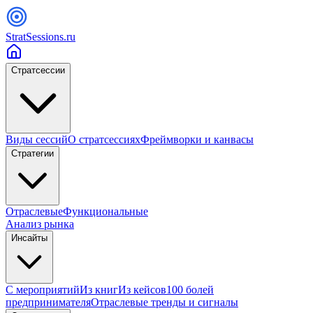
StratSessions.ru
Стратсессии
Виды сессий
О стратсессиях
Фреймворки и канвасы
Стратегии
Отраслевые
Функциональные
Анализ рынка
Инсайты
С мероприятий
Из книг
Из кейсов
100 болей
предпринимателя
Отраслевые тренды и сигналы