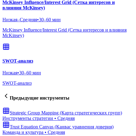
McKinsey Influence/Interest Grid (Сетка интересов и
влияния McKinsey)
Низкая–Средняя
•
30–60 мин
McKinsey Influence/Interest Grid (Сетка интересов и влияния
McKinsey)
SWOT-анализ
Низкая
•
30–60 мин
SWOT-анализ
Предыдущие инструменты
Strategic Group Mapping (Карта стратегических групп)
Инструменты стратегии
•
Средняя
Trust Equation Canvas (Канвас уравнения доверия)
Команда и культура
•
Средняя