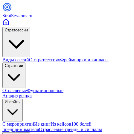
StratSessions.ru
Стратсессии
Виды сессий
О стратсессиях
Фреймворки и канвасы
Стратегии
Отраслевые
Функциональные
Анализ рынка
Инсайты
С мероприятий
Из книг
Из кейсов
100 болей
предпринимателя
Отраслевые тренды и сигналы