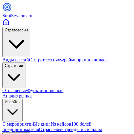
StratSessions.ru
Стратсессии
Виды сессий
О стратсессиях
Фреймворки и канвасы
Стратегии
Отраслевые
Функциональные
Анализ рынка
Инсайты
С мероприятий
Из книг
Из кейсов
100 болей
предпринимателя
Отраслевые тренды и сигналы