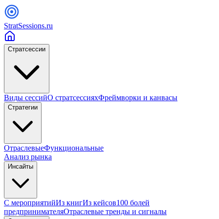
StratSessions.ru
Стратсессии
Виды сессий
О стратсессиях
Фреймворки и канвасы
Стратегии
Отраслевые
Функциональные
Анализ рынка
Инсайты
С мероприятий
Из книг
Из кейсов
100 болей
предпринимателя
Отраслевые тренды и сигналы