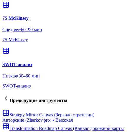
7S McKinsey
Средняя
•
60–90 мин
7S McKinsey
SWOT-анализ
Низкая
•
30–60 мин
SWOT-анализ
Предыдущие инструменты
Strategy Mirror Canvas (Зеркало стратегии)
Авторские (Zharkov.pro)
•
Высокая
Transformation Roadmap Canvas (Канвас дорожной карты