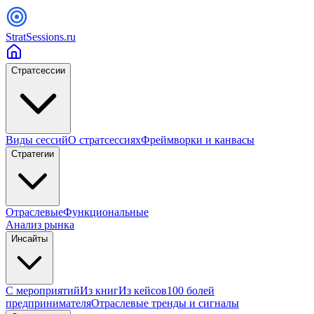
StratSessions.ru
Стратсессии
Виды сессий
О стратсессиях
Фреймворки и канвасы
Стратегии
Отраслевые
Функциональные
Анализ рынка
Инсайты
С мероприятий
Из книг
Из кейсов
100 болей
предпринимателя
Отраслевые тренды и сигналы