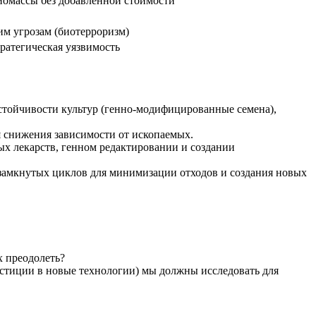
иомассы без добавленной стоимости
им угрозам (биотерроризм)
ратегическая уязвимость
тойчивости культур (генно-модифицированные семена),
я снижения зависимости от ископаемых.
х лекарств, генном редактировании и создании
 замкнутых циклов для минимизации отходов и создания новых
х преодолеть?
естиции в новые технологии) мы должны исследовать для