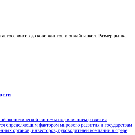
и автосервисов до коворкингов и онлайн-школ. Размер рынка
ости
ной экономической системы под влиянием развития
ется определяющим фактором мирового развития и государствам
венных органов, инвесторов, руководителей компаний в сфере