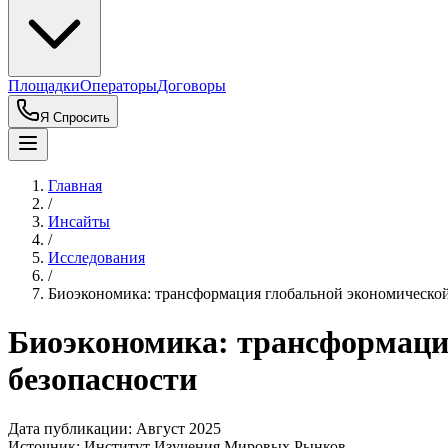
Площадки
Операторы
Договоры
Я Спросить
Главная
/
Инсайты
/
Исследования
/
Биоэкономика: трансформация глобальной экономической
Биоэкономика: трансформаци
безопасности
Дата публикации:
Август 2025
Источник:
Институт Изучения Мировых Рынков