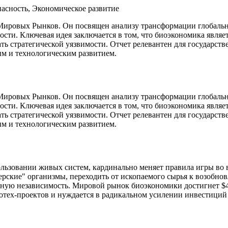
асность, Экономическое развитие
 Мировых Рынков. Он посвящен анализу трансформации глобаль
ости. Ключевая идея заключается в том, что биоэкономика явля
ать стратегической уязвимости. Отчет релевантен для государст
им и технологическим развитием.
 Мировых Рынков. Он посвящен анализу трансформации глобаль
ости. Ключевая идея заключается в том, что биоэкономика явля
ать стратегической уязвимости. Отчет релевантен для государст
им и технологическим развитием.
льзовании живых систем, кардинально меняет правила игры во 
нерские" организмы, переходить от ископаемого сырья к возобно
ную независимость. Мировой рынок биоэкономики достигнет $4 т
иотех-проектов и нуждается в радикальном усилении инвестиций