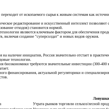
переходит от ископаемого сырья к живым системам как источник
ическое редактирование и искусственный интеллект позволяют 
зование отходов) становится нормой.
ехнологии являются ключевым фактором для обеспечения продо
в, включая создание "суперсолдат" и новых видов оружия.
 на наличие инициатив, Россия значительно отстает в практичес
довые технологии.
ия биоэкономики требуются значительные инвестиции (300-400 м
тает.
ного финансирования, актуальной регуляторики и специализир
стов.
Ловушк
а
Утрата рынков торговли сельхоз/лесной про