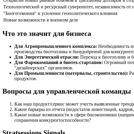
Открытие новых рынков объемом в триллионы долларов и соз
Технологический и ресурсный суверенитет, независимость от
"Биогегемония" и усиление геополитического влияния
Новые возможности в военном деле
Что это значит для бизнеса
Для Агропромышленного комплекса:
Необходимость ин
производства биотоплива и биоудобрений для конкурент
Для Энергетической отрасли:
Переход к биотопливу и б
Для Фармкомпаний и биотех-стартапов:
Огромный поте
"дизайнерских" организмов.
Для Промышленности (материалы, строительство):
Ра
продуктов.
Вопросы для управленческой команды
Как наш продукт/сервис может учесть выявленные тренд
Какие барьеры из отчета (недостаток инвестиций, кадров
Какие новые возможности в сфере биоэкономики (наприм
сохранения конкурентоспособности?
Stratsessions Signals