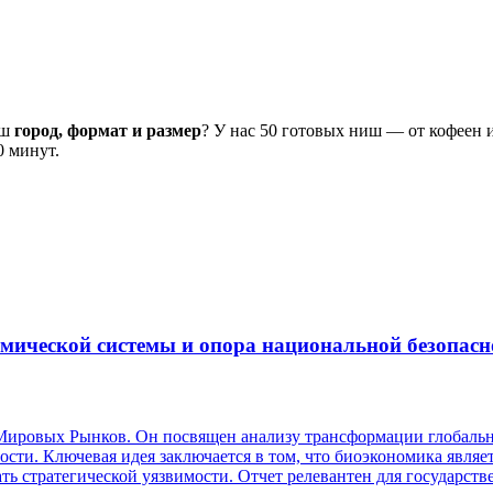
аш
город, формат и размер
? У нас 50 готовых ниш — от кофеен 
0 минут.
мической системы и опора национальной безопасн
 Мировых Рынков. Он посвящен анализу трансформации глобаль
ости. Ключевая идея заключается в том, что биоэкономика явля
ать стратегической уязвимости. Отчет релевантен для государст