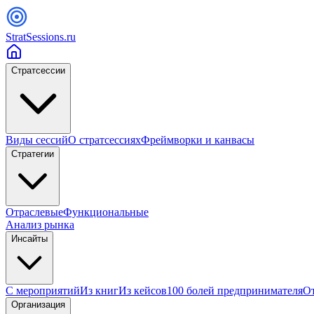
StratSessions.ru
Стратсессии
Виды сессий
О стратсессиях
Фреймворки и канвасы
Стратегии
Отраслевые
Функциональные
Анализ рынка
Инсайты
С мероприятий
Из книг
Из кейсов
100 болей предпринимателя
От
Организация