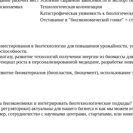
дание рабочих мест
Усиление сырьевой зависимости и экспорт б
 ископаемых
Технологическая колонизация
Катастрофическая уязвимость к биологическ
Отставание в "биоэкономической гонке" = ст
вестирования в биотехнологии для повышения урожайности, ус
оспособности.
иогазу, развитие технологий получения энергии из биомассы дл
нциал роста в персонализированной медицине, разработке новы
звитие биоматериалов (биопластик, биоцемент), использование
ы биоэкономики и интегрировать биотехнологические подходы?
, регуляторики) актуальны для нашего бизнеса и как мы можем и
ер, сотрудничество с научными центрами, стартапами, или инв