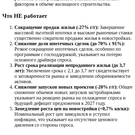
фактором в объеме жилищного строительства.
Что НЕ работает
Сокращение продаж жилья (-27% г/г):
Завершение
массовой льготной ипотеки и высокие рыночные ставки
существенно сократили продажи жилья в новостройках.
Снижение доли ипотечных сделок (до 70% с 91%):
Резкое сокращение ипотечных сделок, особенно по
программам с господдержкой, указывает на потерю
основного драйвера спроса.
Рост срока реализации непроданного жилья (до 3,7
лет):
Увеличение срока с 2,1 до 3,7 лет свидетельствует
о затоваренности рынка и замедлении оборачиваемости
активов.
Снижение запусков новых проектов (-20% г/г):
Общее
снижение объемов новых запусков застройщиками
указывает на реакцию рынка на охлаждение спроса и
будущий дефицит предложения к 2027 году.
Замедление роста цен на новостройки (+0,7% кв/кв):
Номинальный рост цен замедлился и уступил
инфляции, что указывает на отсутствие ценового
давления со стороны спроса.