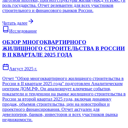
льготной ипотеки, прогноз структуры жилья (МКД vs ИЖС) и
роль государства. Отчет релевантен для всех участников
строительного и финансового рынков России.
Читать далее
Исследование
ОБЗОР МНОГОКВАРТИРНОГО
ЖИЛИЩНОГО СТРОИТЕЛЬСТВА В РОССИИ
В II КВАРТАЛЕ 2025 ГОДА
Август 2025 г.
Отчет "Обзор многоквартирного жилищного строительства в
России в II квартале 2025 года" подготовлен Аналитическим
центром ДОМ.РФ. Он анализирует ключевые события,
показатели и тенденции на рынке жилищного строительства в
России за второй квартал 2025 года, включая динамику
продаж, объемов строительства, цен на новостройки и
проектного финансирования. Отчет актуален для
девелоперов, банков, инвесторов и всех участников рынка
недвижимости.