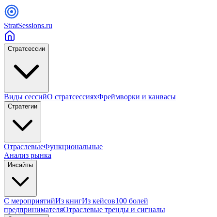
StratSessions.ru
Стратсессии
Виды сессий
О стратсессиях
Фреймворки и канвасы
Стратегии
Отраслевые
Функциональные
Анализ рынка
Инсайты
С мероприятий
Из книг
Из кейсов
100 болей
предпринимателя
Отраслевые тренды и сигналы