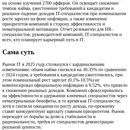
на основе изучения 2700 офферов. Он освещает снижение
темпов найма, ужесточение требований к кандидатам и
реальное падение доходов IT-специалистов при номинальном
росте зарплат на фоне инфляции, а также изменение
приоритетов компаний в сторону эффективности и
нематериальной мотивации. Отчет релевантен для HR-
специалистов, руководителей компаний, IT-специалистов и
всех, кто планирует карьерный путь в IT.
Сама суть
Рынок IT в 2025 году столкнулся с кардинальными
изменениями: объем найма снизился на 30-35% по сравнению
с 2024 годом, а требования к кандидатам ужесточились, при
этом номинальный рост зарплат (0.1%-10.5%) не
компенсировал официальную инфляцию в 9.52%, что привело
к снижению реальных доходов. Компании сфокусировались
на эффективности и удержании ключевых специалистов через
нематериальные бенефиты, в то время как IT-специалисты,
хотя и снизили ожидания по росту дохода, по-прежнему
ставят конкурентную зарплату главным приоритетом. Рынок
переходит от борьбы за долю к стабильности и
рациональности, требуя от специалистов демонстрации
реальной ценности.