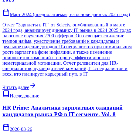
Март 2024 (предполагаемая, на основе данных 2025 года)
Отчет "Зарплаты в IT" от Selecty, опубликованный в марте
2024 года, анализирует динамику IT-рынка в 2024-2025 годах
на основе изучения 2700 офферов. Он освещает снижение
темпов найма, ужесточение требований к кандидатам и
реальное падение доходов IT-специалистов при номинальном
росте зарплат на фоне инфляции, а также изменение
приоритетов компаний в сторону эффективности и
нематериальной мотивации. Отчет релевантен для HR-
специалистов, руководителей компаний, IT-специалистов и
всех, кто планирует карьерный путь в IT.
Читать далее
Исследование
HR Prime: Аналитика зарплатных ожиданий
кандидатов рынка РФ в IT-сегменте. Vol. 8
2026-03-26