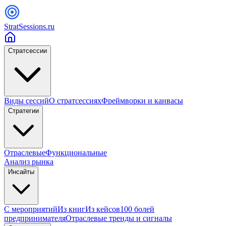
StratSessions.ru
Стратсессии
Виды сессий
О стратсессиях
Фреймворки и канвасы
Стратегии
Отраслевые
Функциональные
Анализ рынка
Инсайты
С мероприятий
Из книг
Из кейсов
100 болей
предпринимателя
Отраслевые тренды и сигналы