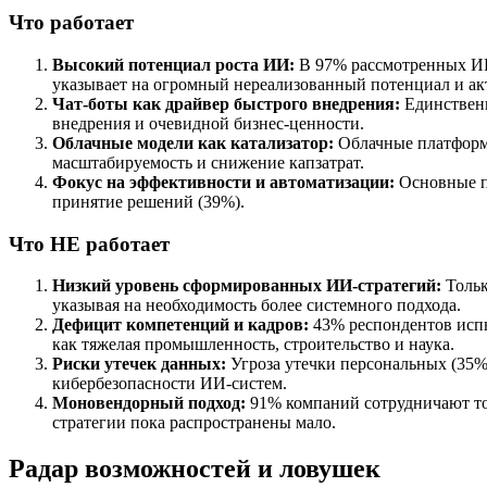
Что работает
Высокий потенциал роста ИИ:
В 97% рассмотренных ИИ
указывает на огромный нереализованный потенциал и а
Чат-боты как драйвер быстрого внедрения:
Единственн
внедрения и очевидной бизнес-ценности.
Облачные модели как катализатор:
Облачные платформы
масштабируемость и снижение капзатрат.
Фокус на эффективности и автоматизации:
Основные п
принятие решений (39%).
Что НЕ работает
Низкий уровень сформированных ИИ-стратегий:
Тольк
указывая на необходимость более системного подхода.
Дефицит компетенций и кадров:
43% респондентов испы
как тяжелая промышленность, строительство и наука.
Риски утечек данных:
Угроза утечки персональных (35%
кибербезопасности ИИ-систем.
Моновендорный подход:
91% компаний сотрудничают тол
стратегии пока распространены мало.
Радар возможностей и ловушек