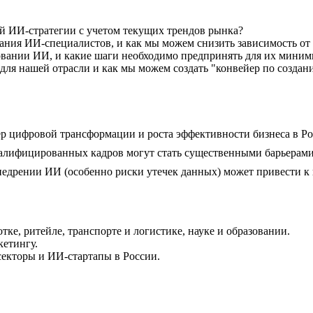
й ИИ-стратегии с учетом текущих трендов рынка?
ания ИИ-специалистов, и как мы можем снизить зависимость от
овании ИИ, и какие шаги необходимо предпринять для их мини
ля нашей отрасли и как мы можем создать "конвейер по созда
р цифровой трансформации и роста эффективности бизнеса в Ро
алифицированных кадров могут стать существенными барьерами
недрении ИИ (особенно риски утечек данных) может привести к
ке, ритейле, транспорте и логистике, науке и образовании.
кетингу.
екторы и ИИ-стартапы в России.