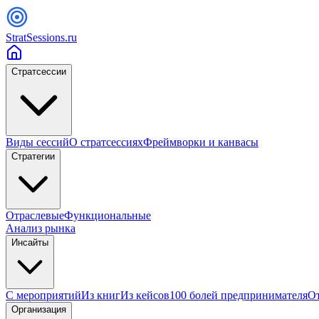
StratSessions.ru
Стратсессии
Виды сессий
О стратсессиях
Фреймворки и канвасы
Стратегии
Отраслевые
Функциональные
Анализ рынка
Инсайты
С мероприятий
Из книг
Из кейсов
100 болей предпринимателя
От
Организация