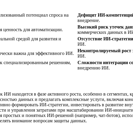
изованный потенциал спроса на
Дефицит ИИ-компетенци
внедрение.
Высокий риск утечек да
я ценность для автоматизации.
коммерческих данных в ИИ
льной средой для развития и
Отсутствие ИИ-стратегии
ИИ.
Неконтролируемый рост 
чески важна для эффективного ИИ.
ИИ.
 к специализированным решениям,
Сложности интеграции с
внедрению ИИ.
 ИИ находится в фазе активного роста, особенно в сегментах, к
сностью данных и предлагать комплексные услуги, включая конс
ивно формировать ИИ-стратегии, инвестировать в развитие внут
ости и управления затратами при масштабировании ИИ-инициати
я простых и понятных ИИ-решений (например, чат-ботов), испо
делять внимание вопросам защиты данных.