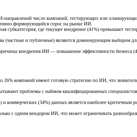
-направлений число компаний, тестирующих или планирующих 
ктивно формирующийся спрос на рынке ИИ.
ая субкатегория, где текущее внедрение (41%) превышает тести
 (частные и публичные) являются доминирующим выбором для 
ричины внедрения ИИ — повышение эффективности бизнеса (49%
о 26% компаний имеют готовую стратегию по ИИ, что значительн
тывают проблемы с наймом квалифицированных специалистов по
) и коммерческих (34%) данных является наиболее критичным р
ько с одним вендором ИИ, что может ограничивать разнообраз