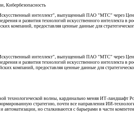
ии, Кибербезопасность
I. Искусственный интеллект", выпущенный ПАО "МТС" через Цен
недрения и развития технологий искусственного интеллекта в р
ских компаний, предоставляя ценные данные для стратегическо
I. Искусственный интеллект", выпущенный ПАО "МТС" через Цен
недрения и развития технологий искусственного интеллекта в р
йских компаний, предоставляя ценные данные для стратегическ
ой технологической волны, кардинально меняя ИТ-ландшафт Рос
формированную стратегию, почти все направления ИИ-технолог
автоматизации, но сталкиваются с барьерами в части компетенц