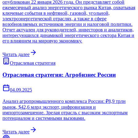
опубликован 22 января 2026 года. Он представляет собой
ежемесячный анализ энергетического рынка Китая, охватывая
ключевые события в нефтяной, газовой, угольной,
электроэнергетической отраслях, а также в сфере
возобновляемых источников энергии и налоговой политики.
Отчет актуален для руководителей, инвесторов и аналитиков,
интересующихся динамикой энергетического сектора Китая и
его влиянием на мировую экономику.
Читать далее
Отраслевая стратегия
Отраслевая стратегия: Агробизнес России
04.09.2025
Анализ агропромышленного комплекса России: ₽8,9 трлн
рынок, $42,6 млрд экспорт, цифровизация и
импортозамещение. Зрелая отрасль с высоким экспортным
потенциалом и системными вызовами.
Читать далее