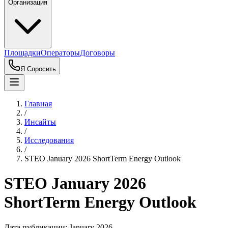
Организация
Площадки
Операторы
Договоры
Я Спросить
Главная
/
Инсайты
/
Исследования
/
STEO January 2026 ShortTerm Energy Outlook
STEO January 2026
ShortTerm Energy Outlook
Дата публикации:
January 2026