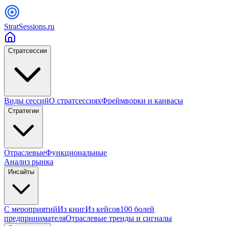
StratSessions.ru
Стратсессии
Виды сессий
О стратсессиях
Фреймворки и канвасы
Стратегии
Отраслевые
Функциональные
Анализ рынка
Инсайты
С мероприятий
Из книг
Из кейсов
100 болей
предпринимателя
Отраслевые тренды и сигналы