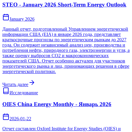
STEO - January 2026 Short-Term Energy Outlook
January 2026
Данный отчет, подготовленный Управлением энергетической
информации США (EIA) в январе 2026 года, представляет
краткосрочные прогнозы по энергетическим рынкам до 2027
года. Он содержит независимый анализ цен, производства и
потребления нефти, природного газа, электроэнергии и угля, а
также оценку выбросов CO2 и макроэкономических
показателей США. Отчет особенно актуален для участников
энергетического рынка и лиц, принимающих решения в сфере
энергетической политики.
Читать далее
Исследование
OIES China Energy Monthly - Январь 2026
2026-01-22
Отчет составлен Oxford Institute for Energy Studies (OIES) и