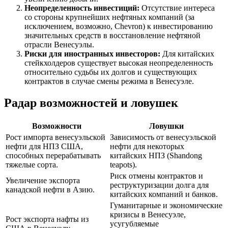
Неопределенность инвестиций:
Отсутствие интереса
со стороны крупнейших нефтяных компаний (за
исключением, возможно, Chevron) к инвестированию
значительных средств в восстановление нефтяной
отрасли Венесуэлы.
Риски для иностранных инвесторов:
Для китайских
стейкхолдеров существует высокая неопределенность
относительно судьбы их долгов и существующих
контрактов в случае смены режима в Венесуэле.
Радар возможностей и ловушек
Возможности
Ловушки
Рост импорта венесуэльской
Зависимость от венесуэльской
нефти для НПЗ США,
нефти для некоторых
способных перерабатывать
китайских НПЗ (Shandong
тяжелые сорта.
teapots).
Риск отмены контрактов и
Увеличение экспорта
реструктуризации долга для
канадской нефти в Азию.
китайских компаний и банков.
Гуманитарные и экономические
кризисы в Венесуэле,
Рост экспорта нафты из
усугубляемые