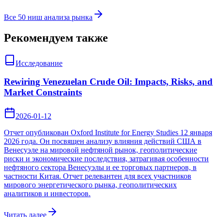
Все 50 ниш анализа рынка
Рекомендуем также
Исследование
Rewiring Venezuelan Crude Oil: Impacts, Risks, and
Market Constraints
2026-01-12
Отчет опубликован Oxford Institute for Energy Studies 12 января
2026 года. Он посвящен анализу влияния действий США в
Венесуэле на мировой нефтяной рынок, геополитические
риски и экономические последствия, затрагивая особенности
нефтяного сектора Венесуэлы и ее торговых партнеров, в
частности Китая. Отчет релевантен для всех участников
мирового энергетического рынка, геополитических
аналитиков и инвесторов.
Читать далее