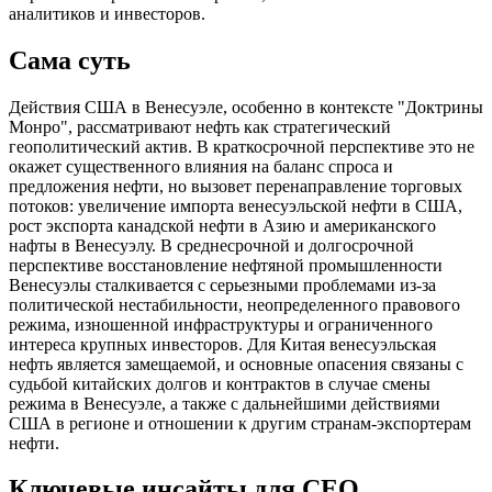
аналитиков и инвесторов.
Сама суть
Действия США в Венесуэле, особенно в контексте "Доктрины
Монро", рассматривают нефть как стратегический
геополитический актив. В краткосрочной перспективе это не
окажет существенного влияния на баланс спроса и
предложения нефти, но вызовет перенаправление торговых
потоков: увеличение импорта венесуэльской нефти в США,
рост экспорта канадской нефти в Азию и американского
нафты в Венесуэлу. В среднесрочной и долгосрочной
перспективе восстановление нефтяной промышленности
Венесуэлы сталкивается с серьезными проблемами из-за
политической нестабильности, неопределенного правового
режима, изношенной инфраструктуры и ограниченного
интереса крупных инвесторов. Для Китая венесуэльская
нефть является замещаемой, и основные опасения связаны с
судьбой китайских долгов и контрактов в случае смены
режима в Венесуэле, а также с дальнейшими действиями
США в регионе и отношении к другим странам-экспортерам
нефти.
Ключевые инсайты для СЕО