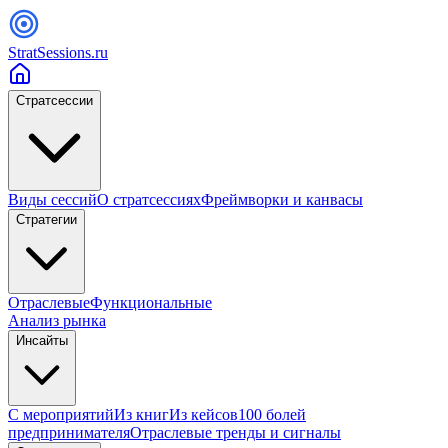
StratSessions.ru
Стратсессии
Виды сессий
О стратсессиях
Фреймворки и канвасы
Стратегии
Отраслевые
Функциональные
Анализ рынка
Инсайты
С мероприятий
Из книг
Из кейсов
100 болей
предпринимателя
Отраслевые тренды и сигналы