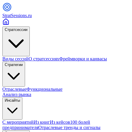
StratSessions.ru
Стратсессии
Виды сессий
О стратсессиях
Фреймворки и канвасы
Стратегии
Отраслевые
Функциональные
Анализ рынка
Инсайты
С мероприятий
Из книг
Из кейсов
100 болей
предпринимателя
Отраслевые тренды и сигналы