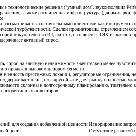
ые технологические решения ("умный дом", звукоизоляция Perfe
равления, а также расширенная инфраструктура (дворы-парки, ф
е.
рассматривается состоятельными клиентами как инструмент со
мической турбулентности. Сделки продиктованы стремлением сох
орий покупателей из ИТ, финтех, e-commerce, ТЭК и тяжелой п
ддерживает активный спрос.
та, спрос на элитную недвижимость значительно менее чувстви
нию продаж в высоком ценовом сегменте.
ниченность престижных локаций, регуляторные ограничения, н
 поддерживает цены, но с другой – не дает рынку полностью уд
жимости склонны к долгосрочному планированию, тщательно вы
т спекулятивных инвесторов.
ений для создания добавленной ценности
Игнорирование запрос
ущей цене
Отсутствие развитой 