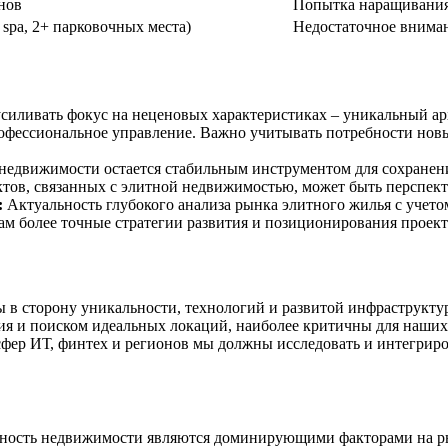
нов
Попытка наращивания 
spa, 2+ парковочных места)
Недостаточное вниман
силивать фокус на неценовых характеристиках – уникальный а
рофессиональное управление. Важно учитывать потребности новы
едвижимости остается стабильным инструментом для сохранени
тов, связанных с элитной недвижимостью, может быть перспек
:
Актуальность глубокого анализа рынка элитного жилья с учето
ам более точные стратегии развития и позиционирования проект
 в сторону уникальности, технологий и развитой инфраструкту
ия и поиском идеальных локаций, наиболее критичны для наших
фер ИТ, финтех и регионов мы должны исследовать и интегрир
нность недвижимости являются доминирующими факторами на ры