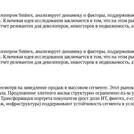
елопером Sminex, анализирует динамику и факторы, поддержива
. Ключевая идея исследования заключается в том, что на этом 
Отчет релевантен для девелоперов, инвесторов в недвижимость,
елопером Sminex, анализирует динамику и факторы, поддержива
. Ключевая идея исследования заключается в том, что на этом 
Отчет релевантен для девелоперов, инвесторов в недвижимость,
несмотря на замедление продаж в массовом сегменте. Этот рыно
ала. Предложение элитного жилья структурно ограничено из-за 
. Трансформация портрета покупателя (рост доли ИТ, финтех, e-
иж, инфраструктура) поддерживают устойчивость сегмента в усл