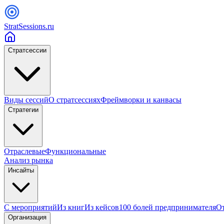
StratSessions.ru
Стратсессии
Виды сессий
О стратсессиях
Фреймворки и канвасы
Стратегии
Отраслевые
Функциональные
Анализ рынка
Инсайты
С мероприятий
Из книг
Из кейсов
100 болей предпринимателя
От
Организация