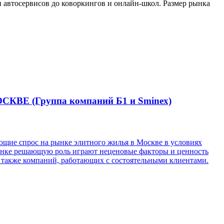
и автосервисов до коворкингов и онлайн-школ. Размер рынка
 (Группа компаний Б1 и Sminex)
ющие спрос на рынке элитного жилья в Москве в условиях
рынке решающую роль играют неценовые факторы и ценность
 а также компаний, работающих с состоятельными клиентами.