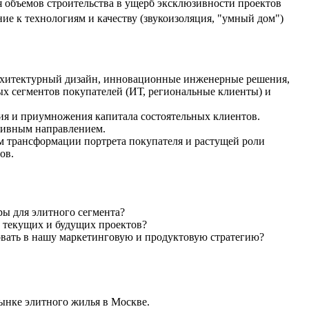
объемов строительства в ущерб эксклюзивности проектов
ие к технологиям и качеству (звукоизоляция, "умный дом")
рхитектурный дизайн, инновационные инженерные решения,
х сегментов покупателей (ИТ, региональные клиенты) и
я и приумножения капитала состоятельных клиентов.
тивным направлением.
м трансформации портрета покупателя и растущей роли
ов.
ры для элитного сегмента?
 текущих и будущих проектов?
овать в нашу маркетинговую и продуктовую стратегию?
нке элитного жилья в Москве.