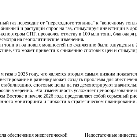
ый газ переходит от "переходного топлива" к "конечному топ
табильный и растущий спрос на газ, стимулируя инвестиции в до
спортером СПГ, преодолев отметку в 100 млн тонн, благодаря
смотря на геополитические изменения.
н тонн в год новых мощностей по сжижению были запущены в 2025
ктиве, что может привести к снижению спотовых цен и стимули
м газа в 2025 году, что является вторым самым низким показате
естирование в разведку может создать проблемы для обеспечен
стабилизацию, спотовые цены на газ демонстрируют значительн
росли умеренно. Эта изменчивость усложняет ценообразование и
 Востоке в начале 2026 года представляет собой серьезный рис
оянного мониторинга и гибкости в стратегическом планировании.
ля обеспечения энергетической
Недостаточные инвестиц