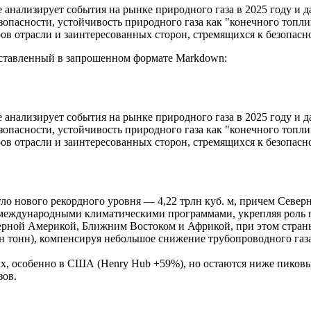
 анализирует события на рынке природного газа в 2025 году и 
опасности, устойчивость природного газа как "конечного топли
ров отрасли и заинтересованных сторон, стремящихся к безопас
едставленный в запрошенном формате Markdown:
 анализирует события на рынке природного газа в 2025 году и 
опасности, устойчивость природного газа как "конечного топли
ров отрасли и заинтересованных сторон, стремящихся к безопас
гло нового рекордного уровня — 4,22 трлн куб. м, причем Севе
 международными климатическими программами, укрепляя роль пр
 Северной Америкой, Ближним Востоком и Африкой, при этом стр
лн тонн), компенсируя небольшое снижение трубопроводного га
х, особенно в США (Henry Hub +59%), но остаются ниже пиковы
зов.