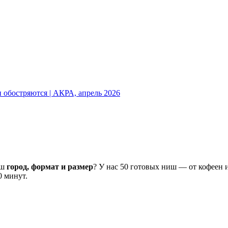
обостряются | АКРА, апрель 2026
аш
город, формат и размер
? У нас 50 готовых ниш — от кофеен 
0 минут.