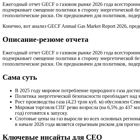
Ежегодный отчет GECF о газовом рынке 2026 года всесторонне
подчеркивает смещение политики в сторону энергетической без
геополитические риски. Он предназначен для политиков, лиде
Конечно, вот анализ GECF Annual Gas Market Report 2026, пр
Описание-резюме отчета
Ежегодный отчет GECF о газовом рынке 2026 года всесторонне
подчеркивает смещение политики в сторону энергетической без
геополитические риски. Он предназначен для политиков, лиде
Сама суть
В 2025 году мировое потребление природного газа дости
Политика энергетической безопасности преобладает над
Рост производства газа (4,23 трлн куб. м) обусловлен
Мировая торговля СПГ резко возросла (на 6,5% до 437 м
год) готовятся к запуску.
Спотовые цены на газ выросли во всех основных региона
в начале 2026 года является серьезным риском для прогно
Ключевые инсайты для СЕО