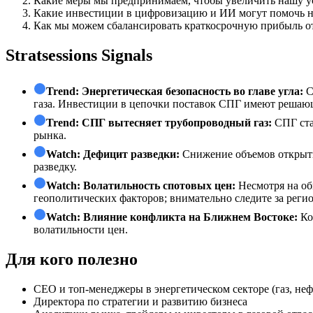
Какие меры мы предпринимаем, чтобы увеличить нашу ус
Какие инвестиции в цифровизацию и ИИ могут помочь на
Как мы можем сбалансировать краткосрочную прибыль от
Stratsessions Signals
Trend:
Энергетическая безопасность во главе угла:
С
газа. Инвестиции в цепочки поставок СПГ имеют решающ
Trend:
СПГ вытесняет трубопроводный газ:
СПГ ста
рынка.
Watch:
Дефицит разведки:
Снижение объемов открыти
разведку.
Watch:
Волатильность спотовых цен:
Несмотря на об
геополитических факторов; внимательно следите за реги
Watch:
Влияние конфликта на Ближнем Востоке:
Ко
волатильности цен.
Для кого полезно
СЕО и топ-менеджеры в энергетическом секторе (газ, неф
Директора по стратегии и развитию бизнеса