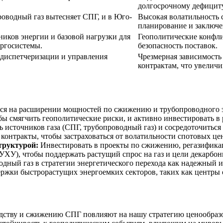
долгосрочному дефицит
роводный газ вытесняет СПГ, и в Юго-
Высокая волатильность 
планирование и заключе
иков энергии и базовой нагрузки для
Геополитические конфли
ергосистемы.
безопасность поставок.
 диспетчеризации и управления
Чрезмерная зависимость
контрактам, что увелич
ся на расширении мощностей по сжижению и трубопроводного э
 смягчить геополитические риски, и активно инвестировать в р
 источников газа (СПГ, трубопроводный газ) и сосредоточитьс
контракты, чтобы застраховаться от волатильности спотовых це
труктурой:
Инвестировать в проекты по сжижению, регазификац
УХУ), чтобы поддержать растущий спрос на газ и цели декарбон
ный газ в стратегии энергетического перехода как надежный и
ержки быстрорастущих энергоемких секторов, таких как центры
ству и сжижению СПГ повлияют на нашу стратегию ценообразов