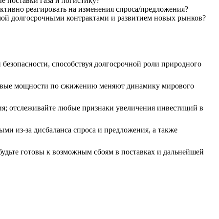
 поставки газа и логистику?
ктивно реагировать на изменения спроса/предложения?
мой долгосрочными контрактами и развитием новых рынков?
 безопасности, способствуя долгосрочной роли природного
новые мощности по сжижению меняют динамику мирового
ия; отслеживайте любые признаки увеличения инвестиций в
ми из-за дисбаланса спроса и предложения, а также
удьте готовы к возможным сбоям в поставках и дальнейшей