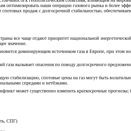
тойчивость к геополитическим событиям, влияющим на мировые
м оптимизировать наши операции газового рынка и более эффе
 спотовых продаж с долгосрочной стабильностью, обеспечивае
траны все чаще отдают приоритет национальной энергетической
ее значение.
новится доминирующим источником газа в Европе, при этом 
й газа вызывает опасения по поводу долгосрочного предложен
щую стабилизацию, спотовые цены на газ могут быть волатильны
ональными спредами и нетбэками.
нфликт может существенно изменить краткосрочные прогнозы; б
ть, СПГ)