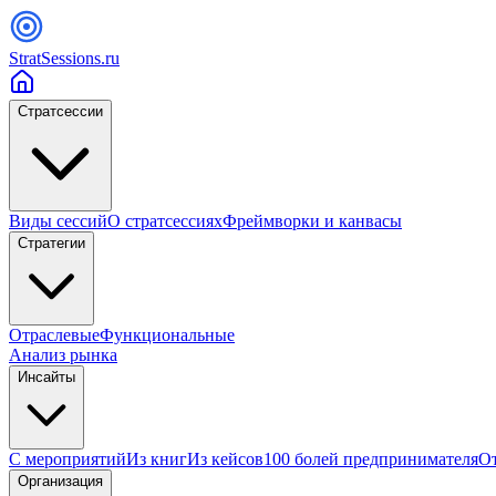
StratSessions.ru
Стратсессии
Виды сессий
О стратсессиях
Фреймворки и канвасы
Стратегии
Отраслевые
Функциональные
Анализ рынка
Инсайты
С мероприятий
Из книг
Из кейсов
100 болей предпринимателя
От
Организация