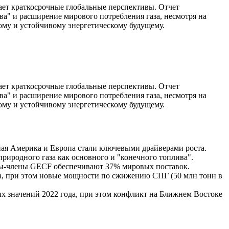
дает краткосрочные глобальные перспективы. Отчет
ва" и расширение мирового потребления газа, несмотря на
ному и устойчивому энергетическому будущему.
дает краткосрочные глобальные перспективы. Отчет
ва" и расширение мирового потребления газа, несмотря на
ному и устойчивому энергетическому будущему.
рная Америка и Европа стали ключевыми драйверами роста.
иродного газа как основного и "конечного топлива".
аны-члены GECF обеспечивают 37% мировых поставок.
за, при этом новые мощности по сжижению СПГ (50 млн тонн в
х значений 2022 года, при этом конфликт на Ближнем Востоке