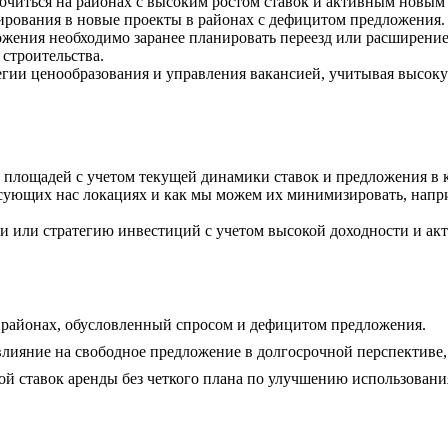
очиться на районах с высоким ростом ставок и активным новым 
рования в новые проекты в районах с дефицитом предложения.
жения необходимо заранее планировать переезд или расширение,
строительства.
тегии ценообразования и управления вакансией, учитывая высо
х площадей с учетом текущей динамики ставок и предложения в
сующих нас локациях и как мы можем их минимизировать, напр
и или стратегию инвестиций с учетом высокой доходности и ак
 районах, обусловленный спросом и дефицитом предложения.
влияние на свободное предложение в долгосрочной перспективе, 
й ставок аренды без четкого плана по улучшению использовани