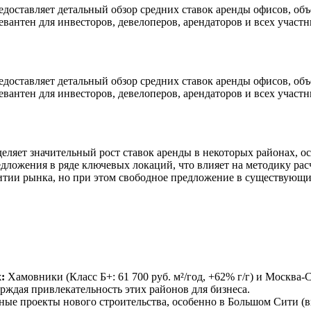
редоставляет детальный обзор средних ставок аренды офисов, 
евантен для инвесторов, девелоперов, арендаторов и всех уча
редоставляет детальный обзор средних ставок аренды офисов, 
евантен для инвесторов, девелоперов, арендаторов и всех уча
еляет значительный рост ставок аренды в некоторых районах, ос
едложения в ряде ключевых локаций, что влияет на методику рас
итии рынка, но при этом свободное предложение в существующих
:
Хамовники (Класс Б+: 61 700 руб. м²/год, +62% г/г) и Москва-С
рждая привлекательность этих районов для бизнеса.
е проекты нового строительства, особенно в Большом Сити (вкл