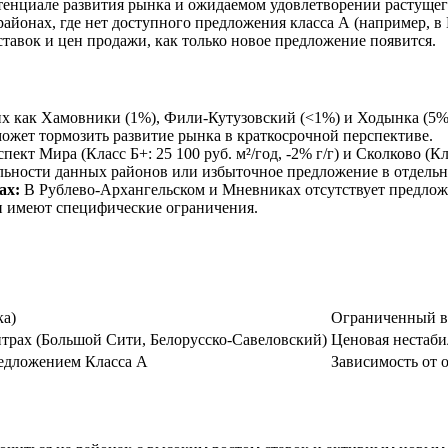
отенциале развития рынка и ожидаемом удовлетворении растущег
айонах, где нет доступного предложения класса А (например, в
ставок и цен продажи, как только новое предложение появится.
их как Хамовники (1%), Фили-Кутузовский (<1%) и Ходынка (5%)
ожет тормозить развитие рынка в краткосрочной перспективе.
ект Мира (Класс Б+: 25 100 руб. м²/год, -2% г/г) и Сколково (Кл
ельности данных районов или избыточное предложение в отдельн
ах:
В Рублево-Архангельском и Мневниках отсутствует предложе
ли имеют специфические ограничения.
ка)
Ограниченный вы
нтрах (Большой Сити, Белорусско-Савеловский)
Ценовая нестаби
редложением Класса А
Зависимость от 