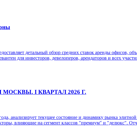
йоны
редоставляет детальный обзор средних ставок аренды офисов, 
евантен для инвесторов, девелоперов, арендаторов и всех уча
СКВЫ. I КВАРТАЛ 2026 Г.
 года, анализирует текущее состояние и динамику рынка элитн
торы, влияющие на сегмент классов "премиум" и "делюкс". Отче