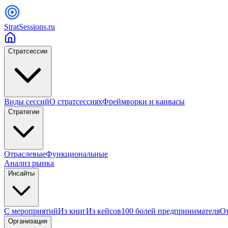
StratSessions.ru
Стратсессии
Виды сессий
О стратсессиях
Фреймворки и канвасы
Стратегии
Отраслевые
Функциональные
Анализ рынка
Инсайты
С мероприятий
Из книг
Из кейсов
100 болей предпринимателя
От
Организация