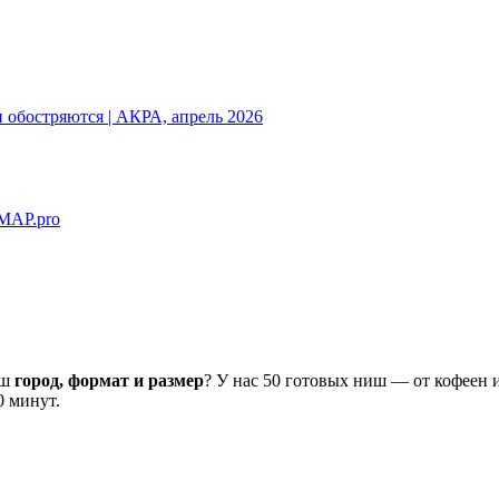
обостряются | АКРА, апрель 2026
MAP.pro
аш
город, формат и размер
? У нас 50 готовых ниш — от кофеен 
0 минут.