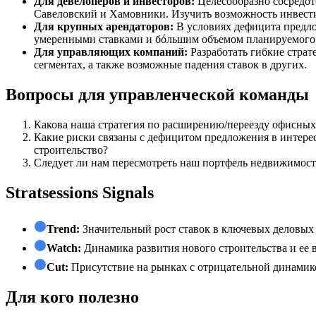
Для девелоперов и инвесторов:
Целесообразно сосредот
Савеловский и Хамовники. Изучить возможность инвести
Для крупных арендаторов:
В условиях дефицита предло
умеренными ставками и бóльшим объемом планируемого 
Для управляющих компаний:
Разработать гибкие стра
сегментах, а также возможные падения ставок в других.
Вопросы для управленческой команды
Какова наша стратегия по расширению/переезду офисны
Какие риски связаны с дефицитом предложения в интере
строительство?
Следует ли нам пересмотреть наш портфель недвижимост
Stratsessions Signals
Trend:
Значительный рост ставок в ключевых деловых
Watch:
Динамика развития нового строительства и ее 
Cut:
Присутствие на рынках с отрицательной динамико
Для кого полезно