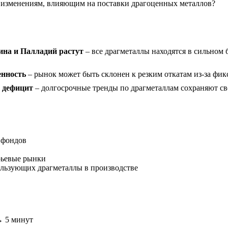
изменениям, влияющим на поставки драгоценных металлов?
ина и Палладий растут
– все драгметаллы находятся в сильном
енность
– рынок может быть склонен к резким откатам из-за ф
й дефицит
– долгосрочные тренды по драгметаллам сохраняют св
 фондов
рьевые рынки
льзующих драгметаллы в производстве
 → 5 минут