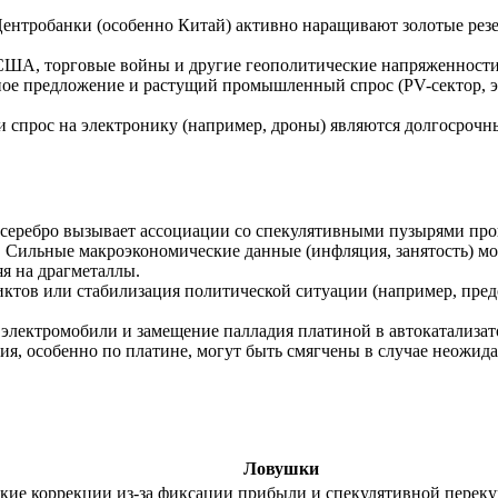
ентробанки (особенно Китай) активно наращивают золотые резе
ША, торговые войны и другие геополитические напряженности 
е предложение и растущий промышленный спрос (PV-сектор, эл
 спрос на электронику (например, дроны) являются долгосрочны
серебро вызывает ассоциации со спекулятивными пузырями прошл
:
Сильные макроэкономические данные (инфляция, занятость) мог
яя на драгметаллы.
ктов или стабилизация политической ситуации (например, пре
электромобили и замещение палладия платиной в автокатализато
, особенно по платине, могут быть смягчены в случае неожид
Ловушки
зкие коррекции из-за фиксации прибыли и спекулятивной перек