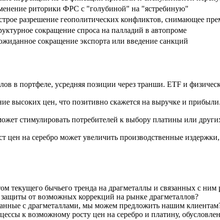
менение риторики ФРС с "голубиной" на "ястребиную"
строе разрешение геополитических конфликтов, снимающее пре
руктурное сокращение спроса на палладий в автопроме
ожиданное сокращение экспорта или введение санкций
ов в портфеле, усредняя позиции через транши. ETF и физическ
ие высоких цен, что позитивно скажется на выручке и прибыл
ожет стимулировать потребителей к выбору платины или други
т цен на серебро может увеличить производственные издержки,
ом текущего бычьего тренда на драгметаллы и связанных с ним 
 защиты от возможных коррекций на рынке драгметаллов?
занные с драгметаллами, мы можем предложить нашим клиентам
цессы к возможному росту цен на серебро и платину, обуслов