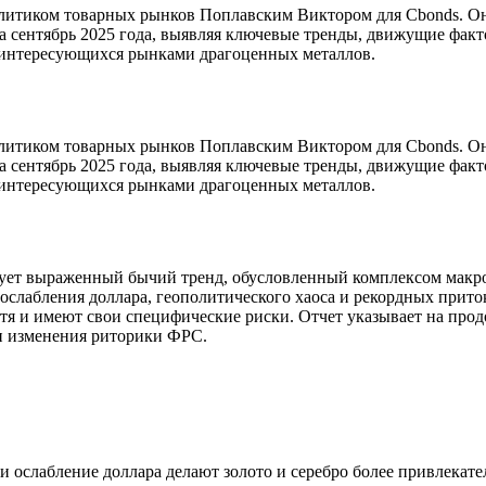
литиком товарных рынков Поплавским Виктором для Cbonds. Он 
на сентябрь 2025 года, выявляя ключевые тренды, движущие факт
 интересующихся рынками драгоценных металлов.
литиком товарных рынков Поплавским Виктором для Cbonds. Он 
на сентябрь 2025 года, выявляя ключевые тренды, движущие факт
 интересующихся рынками драгоценных металлов.
рует выраженный бычий тренд, обусловленный комплексом макр
ослабления доллара, геополитического хаоса и рекордных прито
я и имеют свои специфические риски. Отчет указывает на продо
и изменения риторики ФРС.
 ослабление доллара делают золото и серебро более привлекат