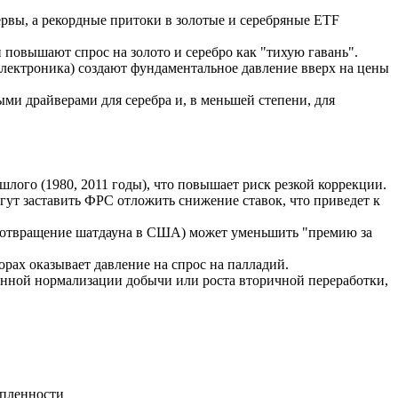
рвы, а рекордные притоки в золотые и серебряные ETF
повышают спрос на золото и серебро как "тихую гавань".
ектроника) создают фундаментальное давление вверх на цены
ми драйверами для серебра и, в меньшей степени, для
ого (1980, 2011 годы), что повышает риск резкой коррекции.
ут заставить ФРС отложить снижение ставок, что приведет к
дотвращение шатдауна в США) может уменьшить "премию за
рах оказывает давление на спрос на палладий.
анной нормализации добычи или роста вторичной переработки,
упленности