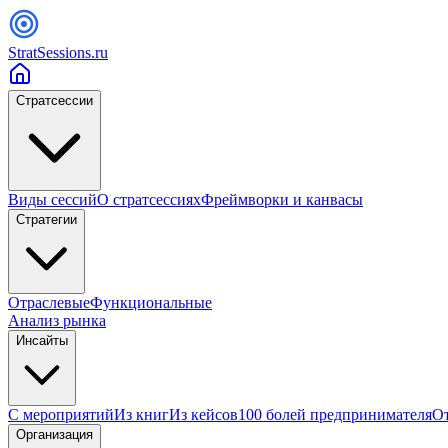
StratSessions.ru
Стратсессии
Виды сессий
О стратсессиях
Фреймворки и канвасы
Стратегии
Отраслевые
Функциональные
Анализ рынка
Инсайты
С мероприятий
Из книг
Из кейсов
100 болей предпринимателя
От
Организация