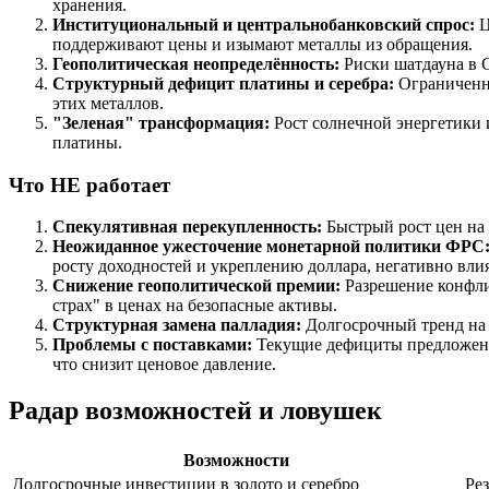
хранения.
Институциональный и центральнобанковский спрос:
Ц
поддерживают цены и изымают металлы из обращения.
Геополитическая неопределённость:
Риски шатдауна в С
Структурный дефицит платины и серебра:
Ограниченно
этих металлов.
"Зеленая" трансформация:
Рост солнечной энергетики и
платины.
Что НЕ работает
Спекулятивная перекупленность:
Быстрый рост цен на 
Неожиданное ужесточение монетарной политики ФРС
росту доходностей и укреплению доллара, негативно вли
Снижение геополитической премии:
Разрешение конфли
страх" в ценах на безопасные активы.
Структурная замена палладия:
Долгосрочный тренд на 
Проблемы с поставками:
Текущие дефициты предложения
что снизит ценовое давление.
Радар возможностей и ловушек
Возможности
Долгосрочные инвестиции в золото и серебро
Ре