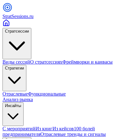
StratSessions.ru
Стратсессии
Виды сессий
О стратсессиях
Фреймворки и канвасы
Стратегии
Отраслевые
Функциональные
Анализ рынка
Инсайты
С мероприятий
Из книг
Из кейсов
100 болей
предпринимателя
Отраслевые тренды и сигналы