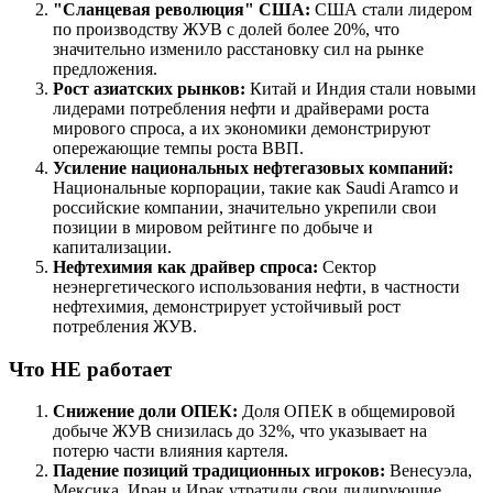
"Сланцевая революция" США:
США стали лидером
по производству ЖУВ с долей более 20%, что
значительно изменило расстановку сил на рынке
предложения.
Рост азиатских рынков:
Китай и Индия стали новыми
лидерами потребления нефти и драйверами роста
мирового спроса, а их экономики демонстрируют
опережающие темпы роста ВВП.
Усиление национальных нефтегазовых компаний:
Национальные корпорации, такие как Saudi Aramco и
российские компании, значительно укрепили свои
позиции в мировом рейтинге по добыче и
капитализации.
Нефтехимия как драйвер спроса:
Сектор
неэнергетического использования нефти, в частности
нефтехимия, демонстрирует устойчивый рост
потребления ЖУВ.
Что НЕ работает
Снижение доли ОПЕК:
Доля ОПЕК в общемировой
добыче ЖУВ снизилась до 32%, что указывает на
потерю части влияния картеля.
Падение позиций традиционных игроков:
Венесуэла,
Мексика, Иран и Ирак утратили свои лидирующие