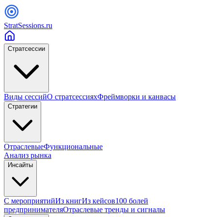
StratSessions.ru
Стратсессии
Виды сессий
О стратсессиях
Фреймворки и канвасы
Стратегии
Отраслевые
Функциональные
Анализ рынка
Инсайты
С мероприятий
Из книг
Из кейсов
100 болей
предпринимателя
Отраслевые тренды и сигналы