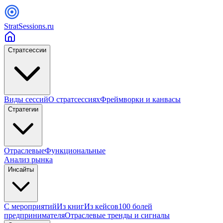
StratSessions.ru
Стратсессии
Виды сессий
О стратсессиях
Фреймворки и канвасы
Стратегии
Отраслевые
Функциональные
Анализ рынка
Инсайты
С мероприятий
Из книг
Из кейсов
100 болей
предпринимателя
Отраслевые тренды и сигналы