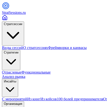
StratSessions.ru
Стратсессии
Виды сессий
О стратсессиях
Фреймворки и канвасы
Стратегии
Отраслевые
Функциональные
Анализ рынка
Инсайты
С мероприятий
Из книг
Из кейсов
100 болей предпринимателя
От
Организация