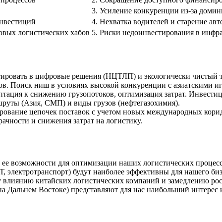
3. Усиление конкуренции из-за доми
инвестиций
4. Нехватка водителей и старение авт
новых логистических хабов
5. Риски недоинвестирования в инфр
ировать в цифровые решения (НЦТЛП) и экологически чистый тр
в. Поиск ниш в условиях высокой конкуренции с азиатскими и
тация к снижению грузопотоков, оптимизация затрат. Инвести
руты (Азия, СМП) и виды грузов (нефтегазохимия).
ование цепочек поставок с учетом новых международных корид
чности и снижения затрат на логистику.
 ее возможности для оптимизации наших логистических процес
, электротранспорт) будут наиболее эффективны для нашего биз
 влиянию китайских логистических компаний и замедлению рос
на Дальнем Востоке) представляют для нас наибольший интерес 