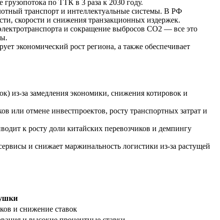
грузопотока по ТТК в 3 раза к 2030 году.
отный транспорт и интеллектуальные системы. В РФ
ти, скорости и снижения транзакционных издержек.
 электротранспорта и сокращение выбросов CO2 — все это
ы.
т экономический рост региона, а также обеспечивает
ок) из-за замедления экономики, снижения котировок и
ков или отмене инвестпроектов, росту транспортных затрат и
одит к росту доли китайских перевозчиков и демпингу
сервисы и снижает маржинальность логистики из-за растущей
ушки
оков и снижение ставок
вания и высокие процентные ставки