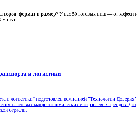
аш
город, формат и размер
? У нас 50 готовых ниш — от кофеен 
0 минут.
ранспорта и логистики
рта и логистики" подготовлен компанией "Технологии Доверия" 
учетом ключевых макроэкономических и отраслевых трендов. До
кой отрасли.