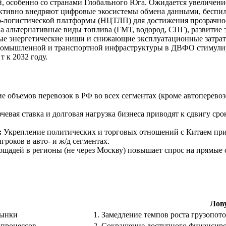
 особенно со странами Глобального Юга. Ожидается увеличение 
тивно внедряют цифровые экосистемы обмена данными, беспил
-логистической платформы (НЦТЛП) для достижения прозрачнос
а альтернативные виды топлива (ГМТ, водород, СПГ), развитие
ые энергетические ниши и снижающие эксплуатационные затрат
омышленной и транспортной инфраструктуры в ДВФО стимулируе
 к 2032 году.
 объемов перевозок в РФ во всех сегментах (кроме автоперевоз
евая ставка и долговая нагрузка бизнеса приводят к сдвигу сро
:
Укрепление политических и торговых отношений с Китаем прив
роков в авто- и ж/д сегментах.
щадей в регионы (не через Москву) повышает спрос на прямые 
Лов
рынки
1. Замедление темпов роста грузопот
 процессов
2. Сокращение доступного финансиро