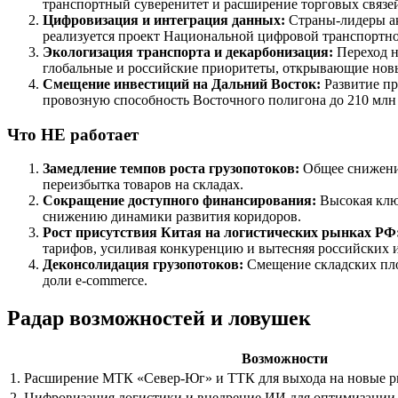
транспортный суверенитет и расширение торговых связей,
Цифровизация и интеграция данных:
Страны-лидеры ак
реализуется проект Национальной цифровой транспортно
Экологизация транспорта и декарбонизация:
Переход н
глобальные и российские приоритеты, открывающие нов
Смещение инвестиций на Дальний Восток:
Развитие пр
провозную способность Восточного полигона до 210 млн т
Что НЕ работает
Замедление темпов роста грузопотоков:
Общее снижение
переизбытка товаров на складах.
Сокращение доступного финансирования:
Высокая ключ
снижению динамики развития коридоров.
Рост присутствия Китая на логистических рынках РФ
тарифов, усиливая конкуренцию и вытесняя российских иг
Деконсолидация грузопотоков:
Смещение складских пло
доли e-commerce.
Радар возможностей и ловушек
Возможности
1. Расширение МТК «Север-Юг» и ТТК для выхода на новые 
2. Цифровизация логистики и внедрение ИИ для оптимизации