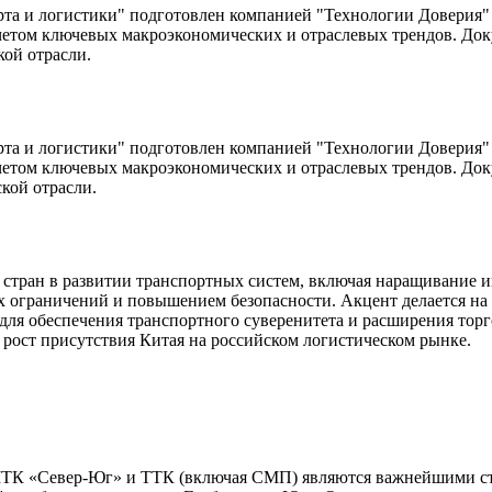
рта и логистики" подготовлен компанией "Технологии Доверия" 
учетом ключевых макроэкономических и отраслевых трендов. До
ой отрасли.
рта и логистики" подготовлен компанией "Технологии Доверия" 
учетом ключевых макроэкономических и отраслевых трендов. До
кой отрасли.
 стран в развитии транспортных систем, включая наращивание 
ограничений и повышением безопасности. Акцент делается на 
ля обеспечения транспортного суверенитета и расширения тор
 рост присутствия Китая на российском логистическом рынке.
К «Север-Юг» и ТТК (включая СМП) являются важнейшими ст