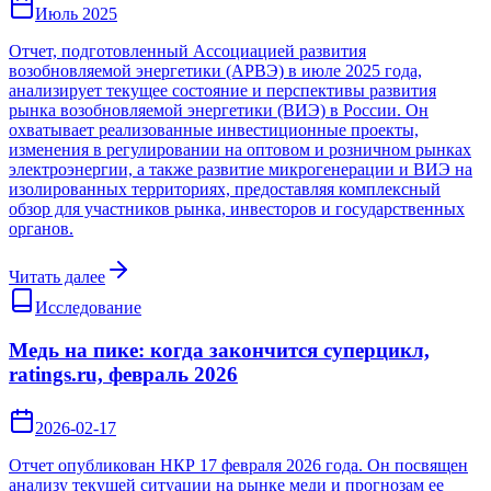
Июль 2025
Отчет, подготовленный Ассоциацией развития
возобновляемой энергетики (АРВЭ) в июле 2025 года,
анализирует текущее состояние и перспективы развития
рынка возобновляемой энергетики (ВИЭ) в России. Он
охватывает реализованные инвестиционные проекты,
изменения в регулировании на оптовом и розничном рынках
электроэнергии, а также развитие микрогенерации и ВИЭ на
изолированных территориях, предоставляя комплексный
обзор для участников рынка, инвесторов и государственных
органов.
Читать далее
Исследование
Медь на пике: когда закончится суперцикл,
ratings.ru, февраль 2026
2026-02-17
Отчет опубликован НКР 17 февраля 2026 года. Он посвящен
анализу текущей ситуации на рынке меди и прогнозам ее