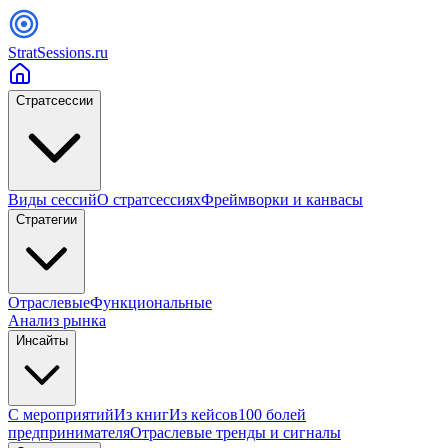
StratSessions.ru
Стратсессии
Виды сессий
О стратсессиях
Фреймворки и канвасы
Стратегии
Отраслевые
Функциональные
Анализ рынка
Инсайты
С мероприятий
Из книг
Из кейсов
100 болей
предпринимателя
Отраслевые тренды и сигналы