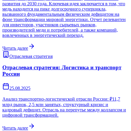
развития до 2030 года. Ключевая идея заключается в том, что
медь находится на пике долгосрочного суперцикла,
вызванного фундаментальным физическим дефицитом на
фоне трансформации мировой энергетики. Отчет релевантен
для инвесторов, участников сырьевых рынков,
производителей меди и потребителей, а также компаний,
вовлеченных в энергетический переход.
Читать далее
Отраслевая стратегия
Отраслевая стратегия: Логистика и транспорт
России
25.08.2025
Анализ транспортно-логистической отрасли России: ₽11,7
млрд рынок, 2,5 млн занятых, структурный кризис и
кадровый дефицит. Отрасль на перепутье между коллапсом и
цифровой трансформацией.
Читать далее