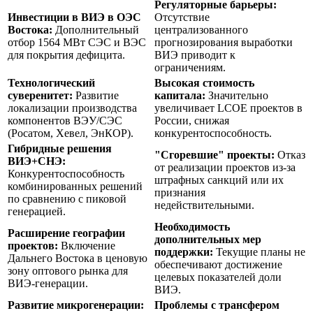
Регуляторные барьеры:
Инвестиции в ВИЭ в ОЭС
Отсутствие
Востока:
Дополнительный
централизованного
отбор 1564 МВт СЭС и ВЭС
прогнозирования выработки
для покрытия дефицита.
ВИЭ приводит к
ограничениям.
Технологический
Высокая стоимость
суверенитет:
Развитие
капитала:
Значительно
локализации производства
увеличивает LCOE проектов в
компонентов ВЭУ/СЭС
России, снижая
(Росатом, Хевел, ЭнКОР).
конкурентоспособность.
Гибридные решения
"Сгоревшие" проекты:
Отказ
ВИЭ+СНЭ:
от реализации проектов из-за
Конкурентоспособность
штрафных санкций или их
комбинированных решений
признания
по сравнению с пиковой
недействительными.
генерацией.
Необходимость
Расширение географии
дополнительных мер
проектов:
Включение
поддержки:
Текущие планы не
Дальнего Востока в ценовую
обеспечивают достижение
зону оптового рынка для
целевых показателей доли
ВИЭ-генерации.
ВИЭ.
Развитие микрогенерации:
Проблемы с трансфером