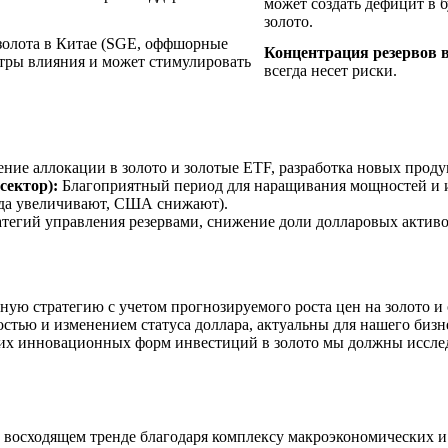
может создать дефицит в 
золото.
олота в Китае (SGE, оффшорные
Концентрация резервов в
нтры влияния и может стимулировать
всегда несет риски.
ние аллокации в золото и золотые ETF, разработка новых проду
ектор):
Благоприятный период для наращивания мощностей и и
нада увеличивают, США снижают).
тегий управления резервами, снижение доли долларовых активов
ую стратегию с учетом прогнозируемого роста цен на золото и 
остью и изменением статуса доллара, актуальны для нашего биз
их инновационных форм инвестиций в золото мы должны исслед
 восходящем тренде благодаря комплексу макроэкономических и