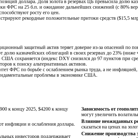
позиций доллара. Доля золота в резервах ЦБ превысила долю каз
ки ФРС на 25 б.п. и ожидание дальнейших снижений (с 80% веро
пособствуют росту его цен.
трируют рекордные положительные притоки средств ($15,5 млрд
иционный защитный актив теряет доверие из-за опасений по п
долю казначейских облигаций в своих резервах до 23% (ниже че
 США сохраняется (индекс DXY снизился до 97 пунктов при сре
торов к поиску альтернативных активов.
тет ФРС по борьбе с ослаблением рынка труда, а не инфляцией,
 фундаментальные проблемы в экономике США.
00 к концу 2025, $4200 к концу
Зависимость от геополит
могут увеличить волатиль
Влияние неожиданных р
от инфляции и ослабления доллара.
сказаться на ценах на золо
Снижение производства з
альных инвесторов поддерживает