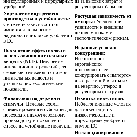
низкоуглеродных и циркулярных
из-за высоких затрат и
удобрений.
регуляторных барьеров.
Укрепление внутреннего
Растущая зависимость от
производства и устойчивости:
импорта:
Увеличение
Снижение зависимости от
уязвимости к внешним
импорта и повышение
ценовым шокам и
надежности поставок удобрений
геополитическим рискам.
в ЕС.
Неравные условия
Повышение эффективности
конкуренции:
использования питательных
Неспособность
веществ (NUE):
Внедрение
европейских
инновационных решений для
производителей
фермеров, снижающих потери
конкурировать с импортом
питательных веществ и
из-за различий в затратах
улучшающих экологические
на энергию, углерод и
показатели.
регуляторных нагрузок.
Финансовая поддержка и
Нехватка инвестиций:
стимулы:
Целевые схемы
Неблагоприятные условия
финансирования и субсидии для
для инвестиций в
перехода к низкоуглеродному
низкоуглеродные и
производству и повышения
циркулярные удобрения
спроса на устойчивые продукты.
внутри ЕС.
Нескоординированная