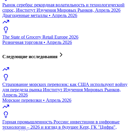
Рынок серебра: рекордная волатильность и технологический
спрос, Институт Изучения Мировых Рынков, Апрель 2026
Драгоценные металлы
•
Апрель 2026
The State of Grocery Retail Europe 2026
Розничная торговля
•
Апрель 2026
Следующие исследования
Страхование морских перевозок: как США используют войну
для передела рынка Институт Изучения Мировых Рынков,
Апрель 2026
Морские перевозки
•
Апрель 2026
Горная промышленность России: инвестиции в цифровые
технологии – 2026 и взгляд в будущее Kept, ГК "Цифра",