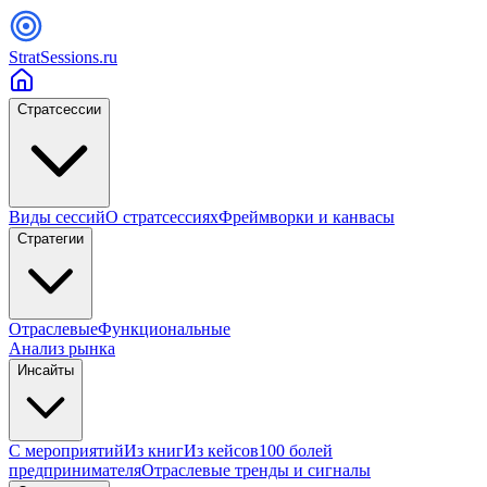
StratSessions.ru
Стратсессии
Виды сессий
О стратсессиях
Фреймворки и канвасы
Стратегии
Отраслевые
Функциональные
Анализ рынка
Инсайты
С мероприятий
Из книг
Из кейсов
100 болей
предпринимателя
Отраслевые тренды и сигналы