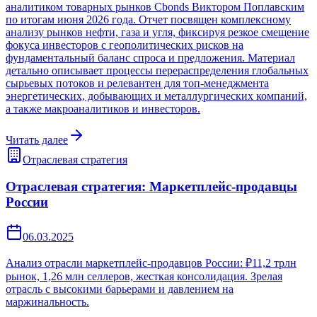
аналитиком товарных рынков Cbonds Виктором Поплавским
по итогам июня 2026 года. Отчет посвящен комплексному
анализу рынков нефти, газа и угля, фиксируя резкое смещение
фокуса инвесторов с геополитических рисков на
фундаментальный баланс спроса и предложения. Материал
детально описывает процессы перераспределения глобальных
сырьевых потоков и релевантен для топ-менеджмента
энергетических, добывающих и металлургических компаний,
а также макроаналитиков и инвесторов.
Читать далее
Отраслевая стратегия
Отраслевая стратегия: Маркетплейс-продавцы
России
06.03.2025
Анализ отрасли маркетплейс-продавцов России: ₽11,2 трлн
рынок, 1,26 млн селлеров, жесткая консолидация. Зрелая
отрасль с высокими барьерами и давлением на
маржинальность.