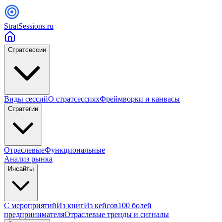
StratSessions.ru
Стратсессии
Виды сессий
О стратсессиях
Фреймворки и канвасы
Стратегии
Отраслевые
Функциональные
Анализ рынка
Инсайты
С мероприятий
Из книг
Из кейсов
100 болей
предпринимателя
Отраслевые тренды и сигналы