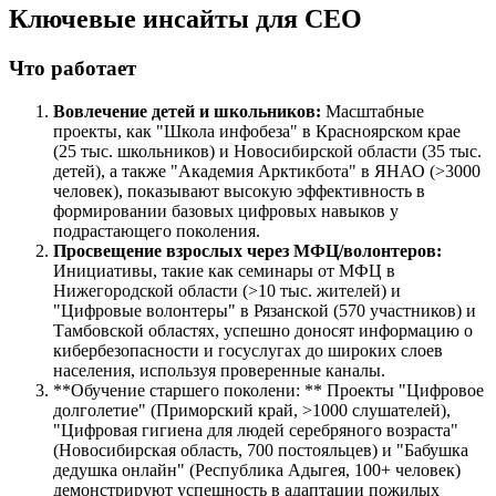
Ключевые инсайты для СЕО
Что работает
Вовлечение детей и школьников:
Масштабные
проекты, как "Школа инфобеза" в Красноярском крае
(25 тыс. школьников) и Новосибирской области (35 тыс.
детей), а также "Академия Арктикбота" в ЯНАО (>3000
человек), показывают высокую эффективность в
формировании базовых цифровых навыков у
подрастающего поколения.
Просвещение взрослых через МФЦ/волонтеров:
Инициативы, такие как семинары от МФЦ в
Нижегородской области (>10 тыс. жителей) и
"Цифровые волонтеры" в Рязанской (570 участников) и
Тамбовской областях, успешно доносят информацию о
кибербезопасности и госуслугах до широких слоев
населения, используя проверенные каналы.
**Обучение старшего поколени: ** Проекты "Цифровое
долголетие" (Приморский край, >1000 слушателей),
"Цифровая гигиена для людей серебряного возраста"
(Новосибирская область, 700 постояльцев) и "Бабушка
дедушка онлайн" (Республика Адыгея, 100+ человек)
демонстрируют успешность в адаптации пожилых