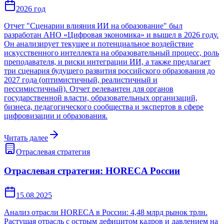
2026 год
Отчет "Сценарии влияния ИИ на образование" был
разработан АНО «Цифровая экономика» и вышел в 2026 году.
Он анализирует текущее и потенциальное воздействие
искусственного интеллекта на образовательный процесс, роль
преподавателя, и риски интеграции ИИ, а также предлагает
три сценария будущего развития российского образования до
2027 года (оптимистичный, реалистичный и
пессимистичный). Отчет релевантен для органов
государственной власти, образовательных организаций,
бизнеса, педагогического сообщества и экспертов в сфере
цифровизации и образования.
Читать далее
Отраслевая стратегия
Отраслевая стратегия: HORECA России
15.08.2025
Анализ отрасли HORECA в России: 4,48 млрд рынок трлн.
Растущая отрасль с острым дефицитом кадров и давлением на