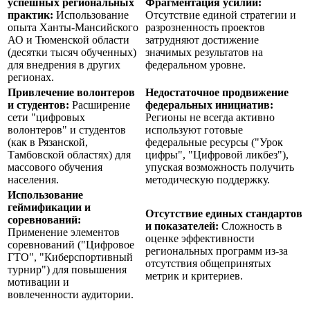
успешных региональных
Фрагментация усилий:
практик:
Использование
Отсутствие единой стратегии и
опыта Ханты-Мансийского
разрозненность проектов
АО и Тюменской области
затрудняют достижение
(десятки тысяч обученных)
значимых результатов на
для внедрения в других
федеральном уровне.
регионах.
Привлечение волонтеров
Недостаточное продвижение
и студентов:
Расширение
федеральных инициатив:
сети "цифровых
Регионы не всегда активно
волонтеров" и студентов
используют готовые
(как в Рязанской,
федеральные ресурсы ("Урок
Тамбовской областях) для
цифры", "Цифровой ликбез"),
массового обучения
упуская возможность получить
населения.
методическую поддержку.
Использование
геймификации и
Отсутствие единых стандартов
соревнований:
и показателей:
Сложность в
Применение элементов
оценке эффективности
соревнований ("Цифровое
региональных программ из-за
ГТО", "Киберспортивный
отсутствия общепринятых
турнир") для повышения
метрик и критериев.
мотивации и
вовлеченности аудитории.