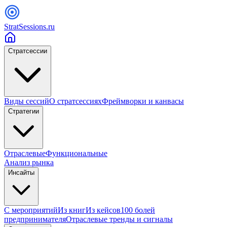
StratSessions.ru
Стратсессии
Виды сессий
О стратсессиях
Фреймворки и канвасы
Стратегии
Отраслевые
Функциональные
Анализ рынка
Инсайты
С мероприятий
Из книг
Из кейсов
100 болей
предпринимателя
Отраслевые тренды и сигналы