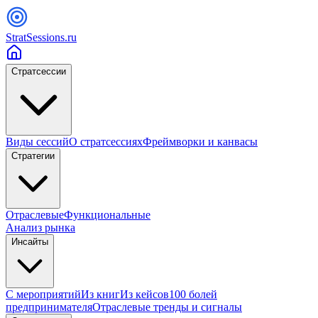
StratSessions.ru
Стратсессии
Виды сессий
О стратсессиях
Фреймворки и канвасы
Стратегии
Отраслевые
Функциональные
Анализ рынка
Инсайты
С мероприятий
Из книг
Из кейсов
100 болей
предпринимателя
Отраслевые тренды и сигналы