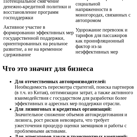
Потенциальное смягчение
социальной
денежно-кредитной политики и
напряженности в
восстановление программ
моногородах, связанных с
господдержки
автопромом
Активное участие в
Удорожание перевозок и
формировании эффективных мер
тарифов для пассажиров
государственной поддержки,
как проинфляционный
ориентированных на реальное
фактор из-за
развитие, а не на временное
неэффективных мер
сдерживание
Что это значит для бизнеса
Для отечественных автопроизводителей:
Необходимость пересмотра стратегий, поиска партнеров
(в т.ч. из Китая), оптимизации затрат, а также активного
взаимодействия с государством для разработки более
эффективных и адресных мер поддержки отрасли.
Для лизинговых и кредитных организаций:
Значительное снижение объемов автокредитования и
лизинга, рост рисков невозврата, что требует
ужесточения процедур оценки заемщиков и работы с
проблемными активами.
Для агрегаторов такси и транспортных компаний: