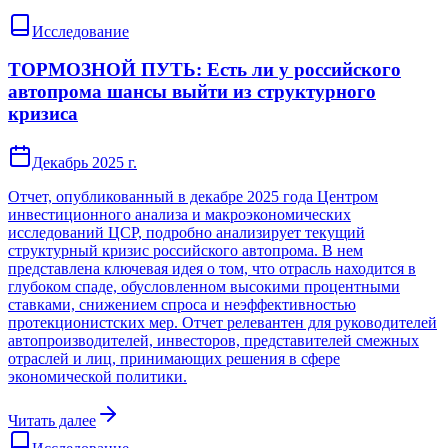
Исследование
ТОРМОЗНОЙ ПУТЬ: Есть ли у российского
автопрома шансы выйти из структурного
кризиса
Декабрь 2025 г.
Отчет, опубликованный в декабре 2025 года Центром
инвестиционного анализа и макроэкономических
исследований ЦСР, подробно анализирует текущий
структурный кризис российского автопрома. В нем
представлена ключевая идея о том, что отрасль находится в
глубоком спаде, обусловленном высокими процентными
ставками, снижением спроса и неэффективностью
протекционистских мер. Отчет релевантен для руководителей
автопроизводителей, инвесторов, представителей смежных
отраслей и лиц, принимающих решения в сфере
экономической политики.
Читать далее