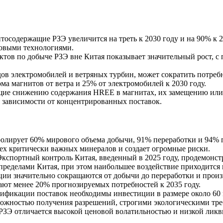
тосодержащие РЗЭ увеличится на треть к 2030 году и на 90% к 
ровыми технологиями.
тов по добыче РЗЭ вне Китая показывает значительный рост, с 
ов электромобилей и ветряных турбин, может сократить потребн
а магнитов от ветра и 25% от электромобилей к 2030 году.
ие снижению содержания HREE в магнитах, их замещению или п
я зависимости от концентрированных поставок.
олирует 60% мирового объема добычи, 91% переработки и 94% п
ех критически важных минералов и создает огромные риски.
кспортный контроль Китая, введенный в 2025 году, продемонстр
пределами Китая, при этом наибольшее воздействие приходится
и значительно сокращаются от добычи до переработки и произв
ют менее 20% прогнозируемых потребностей к 2035 году.
ификации поставок необходимы инвестиции в размере около 60 
ожностью получения разрешений, строгими экологическими тр
ЗЭ отличается высокой ценовой волатильностью и низкой ликви