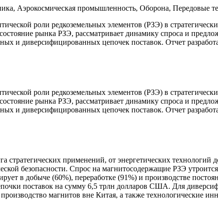
оника, Аэрокосмическая промышленность, Оборона, Передовые т
тической роли редкоземельных элементов (РЗЭ) в стратегических
состояние рынка РЗЭ, рассматривает динамику спроса и предлож
асных и диверсифицированных цепочек поставок. Отчет разрабо
ической роли редкоземельных элементов (РЗЭ) в стратегических
состояние рынка РЗЭ, рассматривает динамику спроса и предлож
асных и диверсифицированных цепочек поставок. Отчет разрабо
а стратегических применений, от энергетических технологий д
ческой безопасности. Спрос на магнитосодержащие РЗЭ утроится 
рует в добыче (60%), переработке (91%) и производстве постоя
цепочки поставок на сумму 6,5 трлн долларов США. Для диверси
и производство магнитов вне Китая, а также технологические и