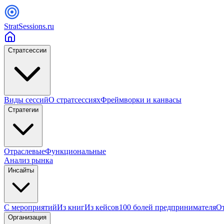
StratSessions.ru
Стратсессии
Виды сессий
О стратсессиях
Фреймворки и канвасы
Стратегии
Отраслевые
Функциональные
Анализ рынка
Инсайты
С мероприятий
Из книг
Из кейсов
100 болей предпринимателя
От
Организация