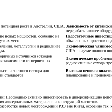
 потенциал роста в Австралии, США,
Зависимость от китайски
перерабатывающее оборудо
ие новых мощностей, особенно на
Недостаточные инвестици
узких мест.
объявленных проектов нед
еления, металлургии и рециклинге
Экономическая уязвимост
да.
США в случае полного вне
оричных источников (отходов
Экологические проблемы
ия зависимости от первичных
радиоактивные отходы тре
ьств и частного сектора для
Высокая ценовая волатил
и стандартов.
планирование и привлече
ин:
Необходимо активно инвестировать в диверсификацию цепоче
ия альтернативных материалов и конструкций магнитов.
разработке новых месторождений РЗЭ вне Китая, особенно тех, 