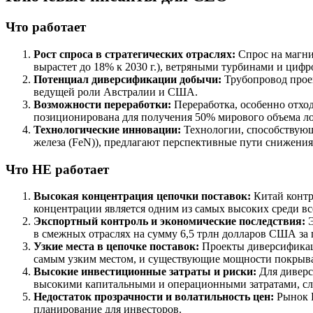
Что работает
Рост спроса в стратегических отраслях:
Спрос на магни
вырастет до 18% к 2030 г.), ветряными турбинами и циф
Потенциал диверсификации добычи:
Трубопровод проек
ведущей роли Австралии и США.
Возможности переработки:
Переработка, особенно отход
позиционирована для получения 50% мирового объема лом
Технологические инновации:
Технологии, способствующ
железа (FeN)), предлагают перспективные пути снижени
Что НЕ работает
Высокая концентрация цепочки поставок:
Китай контр
концентрации является одним из самых высоких среди вс
Экспортный контроль и экономические последствия:
Э
в смежных отраслях на сумму 6,5 трлн долларов США за 
Узкие места в цепочке поставок:
Проекты диверсификаци
самым узким местом, и существующие мощности покрыва
Высокие инвестиционные затраты и риски:
Для диверс
высокими капитальными и операционными затратами, сл
Недостаток прозрачности и волатильность цен:
Рынок Р
планирование для инвесторов.