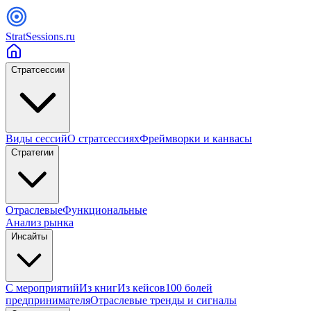
StratSessions.ru
Стратсессии
Виды сессий
О стратсессиях
Фреймворки и канвасы
Стратегии
Отраслевые
Функциональные
Анализ рынка
Инсайты
С мероприятий
Из книг
Из кейсов
100 болей
предпринимателя
Отраслевые тренды и сигналы