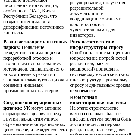
регулирования, получения
иностранные инвестиции,
разрешительной
особенно из ОАЭ, Китая,
документации и
Республики Беларусь, что
координации с органами
создает потенциал для
власти остаются
диверсификации источников
чувствительными для
капитала.
инвесторов.
Развитие экопромышленных
Риск несоответствия
парков:
Появление
инфраструктуры спросу:
резидентов, занимающихся
Ошибки на этапе концепции
переработкой отходов и
(определение потребностей
вторичным использованием
резидентов, расчет
материалов, сигнализирует о
мощностей) приводят к
новом тренде в развитии
системному несоответствию
экономики замкнутого цикла и
инфраструктуры реальному
создании нишевых
спросу и длительным срокам
промышленных кластеров.
окупаемости.
Избыточная
Создание кооперационных
инвестиционная нагрузка:
цепочек:
УК могут активно
На этапе строительства
формировать деловую среду
важно соблюдать баланс:
внутри парка, стимулируя
инфраструктура должна быть
образование кооперационных
достаточной для первых
цепочек среди резидентов, что
резидентов, но не создавать