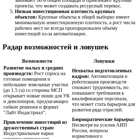
занимают 60% общей площади и привлекают крупные
проекты, что может создавать ресурсный перекос.
Низкая инвестиционная плотность крупных
объектов:
Крупные объекты в общей выборке имеют
минимальную инвестиционную плотность, а рост числа
рабочих мест не всегда пропорционален объему
инвестиций из-за автоматизации.
Радар возможностей и ловушек
Возможности
Ловушки
Развитие малых и средних
Нехватка подготовленных
производств:
Рост спроса на
кадров:
Автоматизация и
готовые помещения и
роботизация производств
небольшие земельные участки
снижают трудоемкость, но
(до 1.5 га) со стороны МСП
повышают требования к
открывает новые ниши для УК
квалификации персонала,
и девелоперов, предлагающих
что может стать барьером для
гибкие решения и формат
развития ряда отраслей.
"Лайт Индастриал".
Бюрократические барьеры:
Привлечение инвестиций из
Несмотря на усилия АИП
дружественных стран:
России, вопросы
Индустриальные парки
нормативного
успешно привлекают