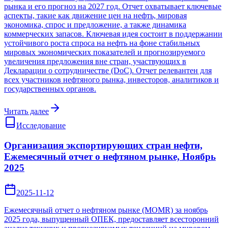
рынка и его прогноз на 2027 год. Отчет охватывает ключевые
аспекты, такие как движение цен на нефть, мировая
экономика, спрос и предложение, а также динамика
коммерческих запасов. Ключевая идея состоит в поддержании
устойчивого роста спроса на нефть на фоне стабильных
мировых экономических показателей и прогнозируемого
увеличения предложения вне стран, участвующих в
Декларации о сотрудничестве (DoC). Отчет релевантен для
всех участников нефтяного рынка, инвесторов, аналитиков и
государственных органов.
Читать далее
Исследование
Организация экспортирующих стран нефти,
Ежемесячный отчет о нефтяном рынке, Ноябрь
2025
2025-11-12
Ежемесячный отчет о нефтяном рынке (MOMR) за ноябрь
2025 года, выпущенный ОПЕК, предоставляет всесторонний