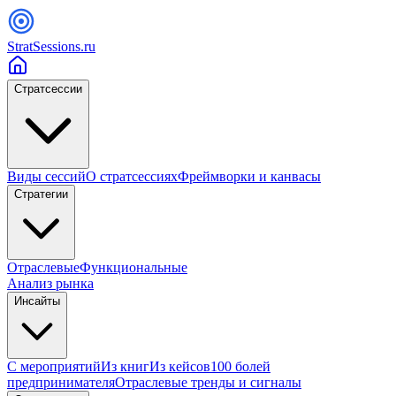
StratSessions.ru
Стратсессии
Виды сессий
О стратсессиях
Фреймворки и канвасы
Стратегии
Отраслевые
Функциональные
Анализ рынка
Инсайты
С мероприятий
Из книг
Из кейсов
100 болей
предпринимателя
Отраслевые тренды и сигналы