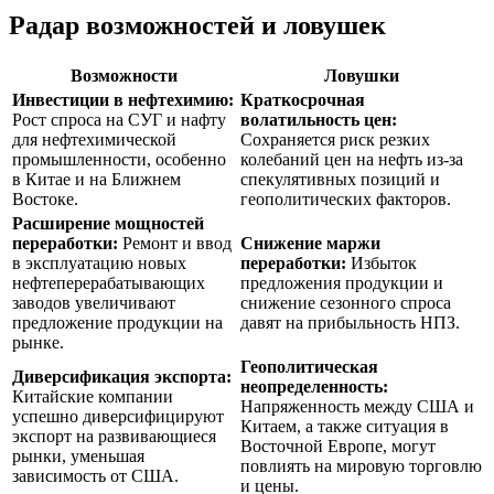
Радар возможностей и ловушек
Возможности
Ловушки
Инвестиции в нефтехимию:
Краткосрочная
Рост спроса на СУГ и нафту
волатильность цен:
для нефтехимической
Сохраняется риск резких
промышленности, особенно
колебаний цен на нефть из-за
в Китае и на Ближнем
спекулятивных позиций и
Востоке.
геополитических факторов.
Расширение мощностей
переработки:
Ремонт и ввод
Снижение маржи
в эксплуатацию новых
переработки:
Избыток
нефтеперерабатывающих
предложения продукции и
заводов увеличивают
снижение сезонного спроса
предложение продукции на
давят на прибыльность НПЗ.
рынке.
Геополитическая
Диверсификация экспорта:
неопределенность:
Китайские компании
Напряженность между США и
успешно диверсифицируют
Китаем, а также ситуация в
экспорт на развивающиеся
Восточной Европе, могут
рынки, уменьшая
повлиять на мировую торговлю
зависимость от США.
и цены.