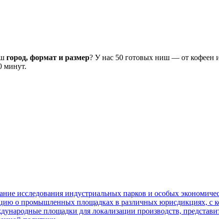
аш
город, формат и размер
? У нас 50 готовых ниш — от кофеен 
0 минут.
ние исследования индустриальных парков и особых экономичес
цию о промышленных площадках в различных юрисдикциях, с ко
дународные площадки для локализации производств, представит