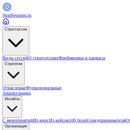
StratSessions.ru
Стратсессии
Виды сессий
О стратсессиях
Фреймворки и канвасы
Стратегии
Отраслевые
Функциональные
Анализ рынка
Инсайты
С мероприятий
Из книг
Из кейсов
100 болей предпринимателя
От
Организация