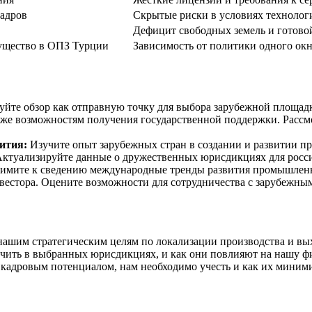
кадров
Скрытые риски в условиях технолог
Дефицит свободных земель и готов
мущество в ОПЗ Турции
Зависимость от политики одного окн
йте обзор как отправную точку для выбора зарубежной площад
акже возможностям получения государственной поддержки. Расс
ития:
Изучите опыт зарубежных стран в создании и развитии п
ктуализируйте данные о дружественных юрисдикциях для росс
мите к сведению международные тренды развития промышленной и
естора. Оцените возможности для сотрудничества с зарубежны
 нашим стратегическим целям по локализации производства и в
чить в выбранных юрисдикциях, и как они повлияют на нашу ф
и кадровым потенциалом, нам необходимо учесть и как их миним