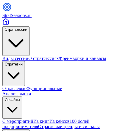
StratSessions.ru
Стратсессии
Виды сессий
О стратсессиях
Фреймворки и канвасы
Стратегии
Отраслевые
Функциональные
Анализ рынка
Инсайты
С мероприятий
Из книг
Из кейсов
100 болей
предпринимателя
Отраслевые тренды и сигналы