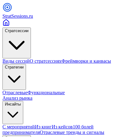
StratSessions.ru
Стратсессии
Виды сессий
О стратсессиях
Фреймворки и канвасы
Стратегии
Отраслевые
Функциональные
Анализ рынка
Инсайты
С мероприятий
Из книг
Из кейсов
100 болей
предпринимателя
Отраслевые тренды и сигналы